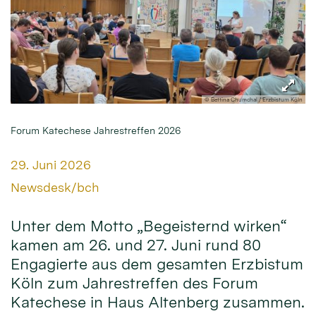
© Bettina Chumchal / Erzbistum Köln
Forum Katechese Jahrestreffen 2026
Datum:
29. Juni 2026
Von:
Newsdesk/bch
Unter dem Motto „Begeisternd wirken“
kamen am 26. und 27. Juni rund 80
Engagierte aus dem gesamten Erzbistum
Köln zum Jahrestreffen des Forum
Katechese in Haus Altenberg zusammen.