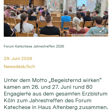
© Bettina Chumchal / Erzbistum Köln
Forum Katechese Jahrestreffen 2026
Datum:
29. Juni 2026
Von:
Newsdesk/bch
Unter dem Motto „Begeisternd wirken“
kamen am 26. und 27. Juni rund 80
Engagierte aus dem gesamten Erzbistum
Köln zum Jahrestreffen des Forum
Katechese in Haus Altenberg zusammen.