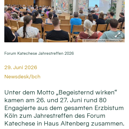
© Bettina Chumchal / Erzbistum Köln
Forum Katechese Jahrestreffen 2026
Datum:
29. Juni 2026
Von:
Newsdesk/bch
Unter dem Motto „Begeisternd wirken“
kamen am 26. und 27. Juni rund 80
Engagierte aus dem gesamten Erzbistum
Köln zum Jahrestreffen des Forum
Katechese in Haus Altenberg zusammen.