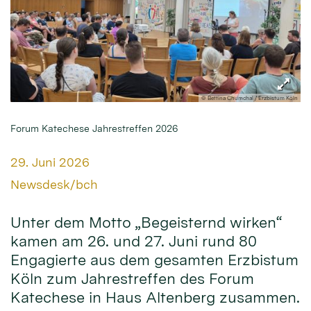
© Bettina Chumchal / Erzbistum Köln
Forum Katechese Jahrestreffen 2026
Datum:
29. Juni 2026
Von:
Newsdesk/bch
Unter dem Motto „Begeisternd wirken“
kamen am 26. und 27. Juni rund 80
Engagierte aus dem gesamten Erzbistum
Köln zum Jahrestreffen des Forum
Katechese in Haus Altenberg zusammen.