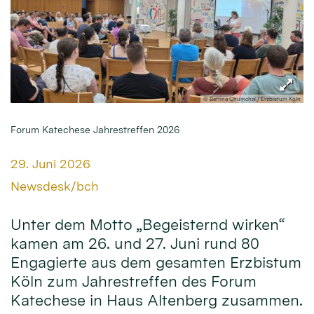
© Bettina Chumchal / Erzbistum Köln
Forum Katechese Jahrestreffen 2026
Datum:
29. Juni 2026
Von:
Newsdesk/bch
Unter dem Motto „Begeisternd wirken“
kamen am 26. und 27. Juni rund 80
Engagierte aus dem gesamten Erzbistum
Köln zum Jahrestreffen des Forum
Katechese in Haus Altenberg zusammen.