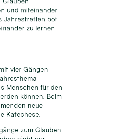
 Glauben
en und miteinander
s Jahrestreffen bot
einander zu lernen
 mit vier Gängen
Jahresthema
as Menschen für den
werden können. Beim
ehmenden neue
ie Katechese.
Zugänge zum Glauben
uben nicht nur