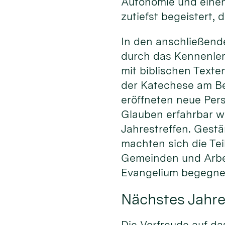
Autonomie und einen
zutiefst begeistert, 
In den anschließend
durch das Kennenlern
mit biblischen Texte
der Katechese am Bei
eröffneten neue Pers
Glauben erfahrbar w
Jahrestreffen. Gestä
machten sich die Te
Gemeinden und Arbe
Evangelium begegnen
Nächstes Jahre
Die Vorfreude auf da