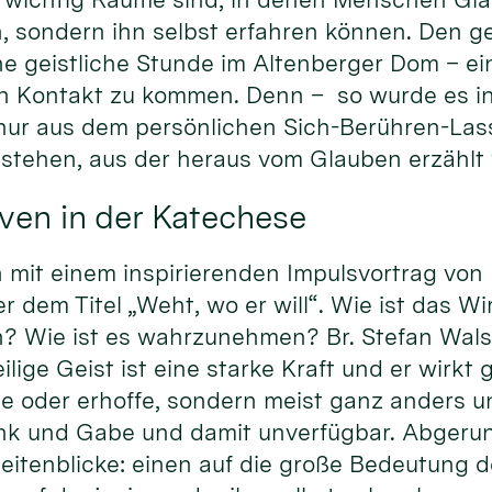
, sondern ihn selbst erfahren können. Den ge
ne geistliche Stunde im Altenberger Dom – ei
 in Kontakt zu kommen. Denn – so wurde es i
 nur aus dem persönlichen Sich-Berühren-La
tstehen, aus der heraus vom Glauben erzählt
ven in der Katechese
it einem inspirierenden Impulsvortrag von Pr
dem Titel „Weht, wo er will“. Wie ist das Wi
? Wie ist es wahrzunehmen? Br. Stefan Walse
ige Geist ist eine starke Kraft und er wirkt gl
te oder erhoffe, sondern meist ganz anders u
nk und Gabe und damit unverfügbar. Abgeru
eitenblicke: einen auf die große Bedeutung d