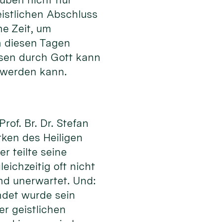
istlichen Abschluss
ne Zeit, um
n diesen Tagen
ssen durch Gott kann
 werden kann.
of. Br. Dr. Stefan
rken des Heiligen
r teilte seine
eichzeitig oft nicht
nd unerwartet. Und:
ndet wurde sein
er geistlichen