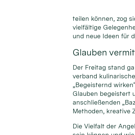
teilen können, zog s
vielfältige Gelegenh
und neue Ideen für 
Glauben vermit
Der Freitag stand ga
verband kulinarisc
„Begeisternd wirken
Glauben begeistert 
anschließenden „Baz
Methoden, kreative Z
Die Vielfalt der An
sein können und wie