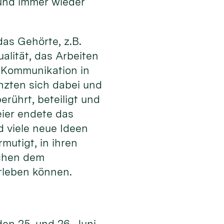
 und immer wieder
as Gehörte, z.B.
alität, das Arbeiten
er Kommunikation in
nzten sich dabei und
rührt, beteiligt und
ier endete das
d viele neue Ideen
utigt, in ihren
schen dem
rleben können.
den 25. und 26. Juni