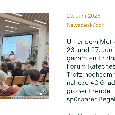
Datum:
29. Juni 2026
Von:
Newsdesk/bch
Unter dem Mott
26. und 27. Jun
gesamten Erzbi
Forum Kateches
Trotz hochsomm
nahezu 40 Grad
großer Freude,
spürbarer Begei
© Bettina Chumchal / Erzbistum Köln