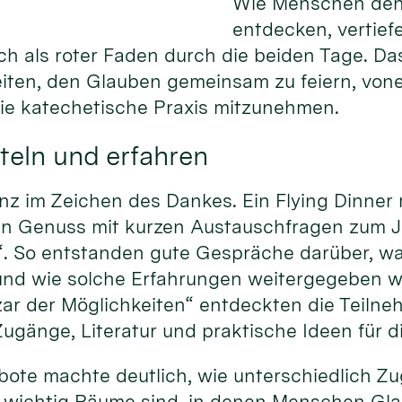
Wie Menschen den
entdecken, vertief
ich als roter Faden durch die beiden Tage. Da
eiten, den Glauben gemeinsam zu feiern, von
die katechetische Praxis mitzunehmen.
teln und erfahren
nz im Zeichen des Dankes. Ein Flying Dinner
hen Genuss mit kurzen Austauschfragen zum 
“. So entstanden gute Gespräche darüber, w
und wie solche Erfahrungen weitergegeben 
ar der Möglichkeiten“ entdeckten die Teiln
ugänge, Literatur und praktische Ideen für d
gebote machte deutlich, wie unterschiedlich 
 wichtig Räume sind, in denen Menschen Gla