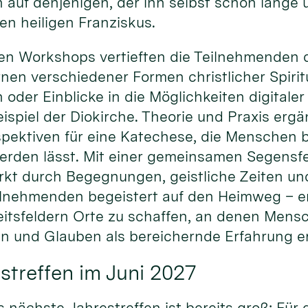
 auf denjenigen, der ihn selbst schon lange
den heiligen Franziskus.
en Workshops vertieften die Teilnehmenden d
en verschiedener Formen christlicher Spiritu
n oder Einblicke in die Möglichkeiten digital
spiel der Diokirche. Theorie und Praxis ergä
pektiven für eine Katechese, die Menschen be
erden lässt. Mit einer gemeinsamen Segensfe
rkt durch Begegnungen, geistliche Zeiten un
ilnehmenden begeistert auf den Heimweg – erm
itsfeldern Orte zu schaffen, an denen Men
 und Glauben als bereichernde Erfahrung e
streffen im Juni 2027
s nächste Jahrestreffen ist bereits groß: Für 