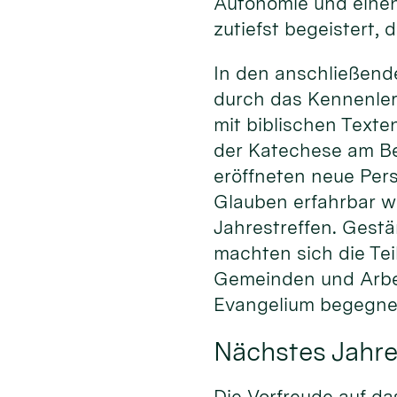
Autonomie und einen
zutiefst begeistert, 
In den anschließend
durch das Kennenlern
mit biblischen Texte
der Katechese am Bei
eröffneten neue Pers
Glauben erfahrbar w
Jahrestreffen. Gestä
machten sich die Te
Gemeinden und Arbe
Evangelium begegnen
Nächstes Jahre
Die Vorfreude auf da