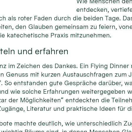
Wie Menschen den
entdecken, vertief
ich als roter Faden durch die beiden Tage. Da
eiten, den Glauben gemeinsam zu feiern, von
die katechetische Praxis mitzunehmen.
teln und erfahren
nz im Zeichen des Dankes. Ein Flying Dinner
hen Genuss mit kurzen Austauschfragen zum 
“. So entstanden gute Gespräche darüber, w
und wie solche Erfahrungen weitergegeben 
ar der Möglichkeiten“ entdeckten die Teiln
ugänge, Literatur und praktische Ideen für d
gebote machte deutlich, wie unterschiedlich 
 wichtig Räume sind, in denen Menschen Gla