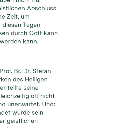
istlichen Abschluss
ne Zeit, um
n diesen Tagen
ssen durch Gott kann
 werden kann.
of. Br. Dr. Stefan
rken des Heiligen
r teilte seine
eichzeitig oft nicht
nd unerwartet. Und:
ndet wurde sein
er geistlichen