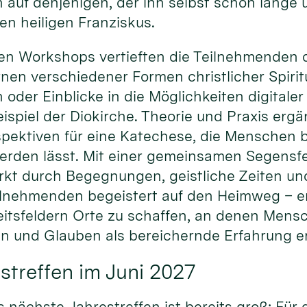
 auf denjenigen, der ihn selbst schon lange
den heiligen Franziskus.
en Workshops vertieften die Teilnehmenden d
en verschiedener Formen christlicher Spiritu
n oder Einblicke in die Möglichkeiten digital
spiel der Diokirche. Theorie und Praxis ergä
pektiven für eine Katechese, die Menschen be
erden lässt. Mit einer gemeinsamen Segensfe
rkt durch Begegnungen, geistliche Zeiten un
ilnehmenden begeistert auf den Heimweg – erm
itsfeldern Orte zu schaffen, an denen Men
 und Glauben als bereichernde Erfahrung e
streffen im Juni 2027
s nächste Jahrestreffen ist bereits groß: Für 