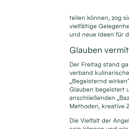
teilen können, zog s
vielfältige Gelegenh
und neue Ideen für 
Glauben vermit
Der Freitag stand ga
verband kulinarisc
„Begeisternd wirken
Glauben begeistert 
anschließenden „Baz
Methoden, kreative Z
Die Vielfalt der An
sein können und wie