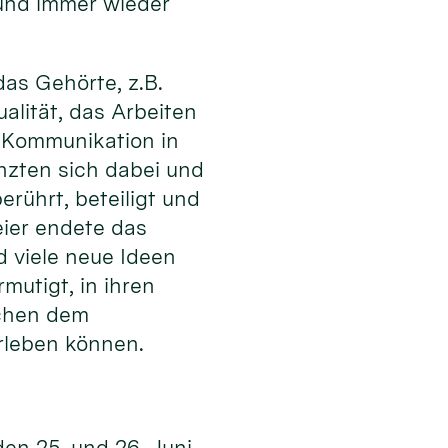
 und immer wieder
as Gehörte, z.B.
alität, das Arbeiten
er Kommunikation in
nzten sich dabei und
rührt, beteiligt und
ier endete das
d viele neue Ideen
utigt, in ihren
schen dem
rleben können.
den 25. und 26. Juni