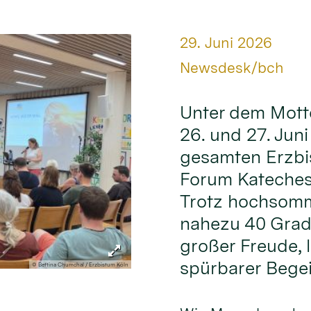
Datum:
29. Juni 2026
Von:
Newsdesk/bch
Unter dem Mott
26. und 27. Jun
gesamten Erzbi
Forum Kateches
Trotz hochsomm
nahezu 40 Grad
großer Freude,
spürbarer Begei
© Bettina Chumchal / Erzbistum Köln