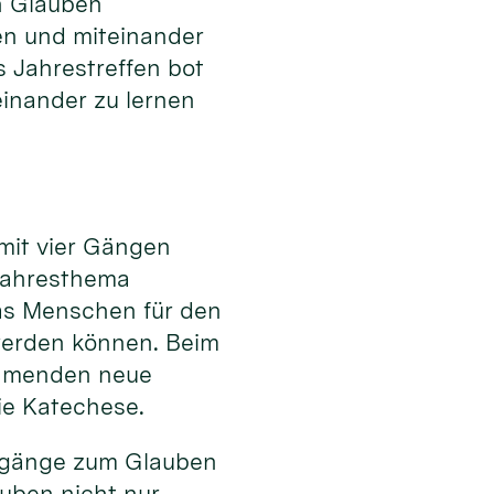
 Glauben
en und miteinander
s Jahrestreffen bot
einander zu lernen
 mit vier Gängen
Jahresthema
as Menschen für den
werden können. Beim
ehmenden neue
ie Katechese.
Zugänge zum Glauben
uben nicht nur