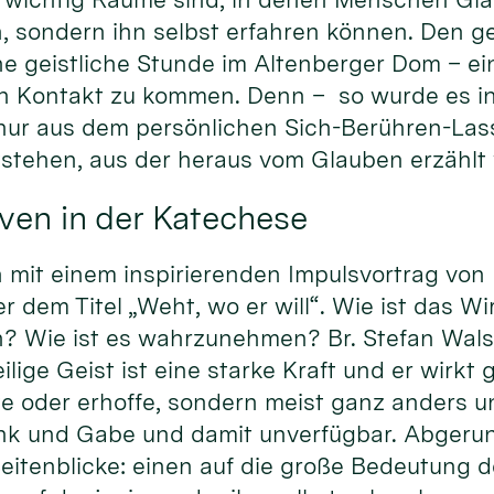
, sondern ihn selbst erfahren können. Den ge
ne geistliche Stunde im Altenberger Dom – ei
 in Kontakt zu kommen. Denn – so wurde es i
 nur aus dem persönlichen Sich-Berühren-La
tstehen, aus der heraus vom Glauben erzählt
ven in der Katechese
it einem inspirierenden Impulsvortrag von Pr
dem Titel „Weht, wo er will“. Wie ist das Wi
? Wie ist es wahrzunehmen? Br. Stefan Walse
ige Geist ist eine starke Kraft und er wirkt gl
te oder erhoffe, sondern meist ganz anders u
nk und Gabe und damit unverfügbar. Abgeru
eitenblicke: einen auf die große Bedeutung d