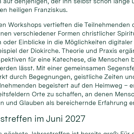
 auf denjenigen, der ihn selbst schon lange
den heiligen Franziskus.
en Workshops vertieften die Teilnehmenden d
en verschiedener Formen christlicher Spiritu
n oder Einblicke in die Möglichkeiten digital
spiel der Diokirche. Theorie und Praxis ergä
pektiven für eine Katechese, die Menschen be
erden lässt. Mit einer gemeinsamen Segensfe
rkt durch Begegnungen, geistliche Zeiten un
ilnehmenden begeistert auf den Heimweg – erm
itsfeldern Orte zu schaffen, an denen Men
 und Glauben als bereichernde Erfahrung e
streffen im Juni 2027
s nächste Jahrestreffen ist bereits groß: Für 