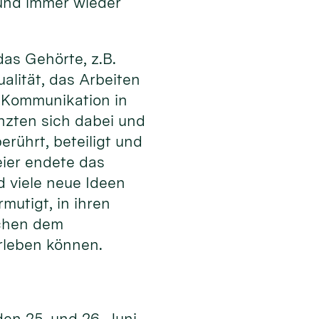
 und immer wieder
as Gehörte, z.B.
alität, das Arbeiten
er Kommunikation in
nzten sich dabei und
rührt, beteiligt und
ier endete das
d viele neue Ideen
utigt, in ihren
schen dem
rleben können.
den 25. und 26. Juni