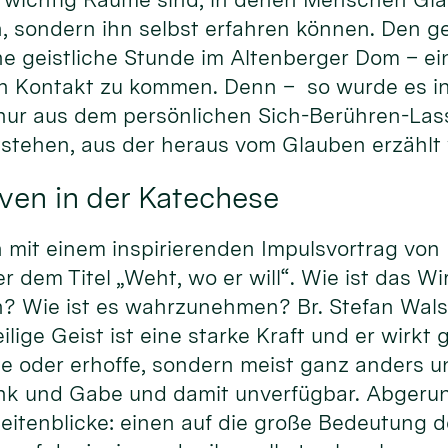
, sondern ihn selbst erfahren können. Den ge
ne geistliche Stunde im Altenberger Dom – ei
 in Kontakt zu kommen. Denn – so wurde es i
 nur aus dem persönlichen Sich-Berühren-La
tstehen, aus der heraus vom Glauben erzählt
ven in der Katechese
it einem inspirierenden Impulsvortrag von Pr
dem Titel „Weht, wo er will“. Wie ist das Wi
? Wie ist es wahrzunehmen? Br. Stefan Walse
ige Geist ist eine starke Kraft und er wirkt gl
te oder erhoffe, sondern meist ganz anders u
nk und Gabe und damit unverfügbar. Abgeru
eitenblicke: einen auf die große Bedeutung d