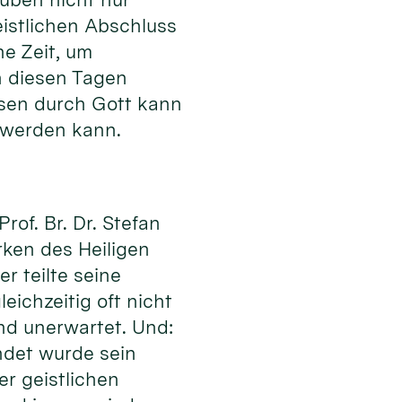
istlichen Abschluss
ne Zeit, um
n diesen Tagen
ssen durch Gott kann
 werden kann.
of. Br. Dr. Stefan
rken des Heiligen
r teilte seine
eichzeitig oft nicht
nd unerwartet. Und:
ndet wurde sein
er geistlichen