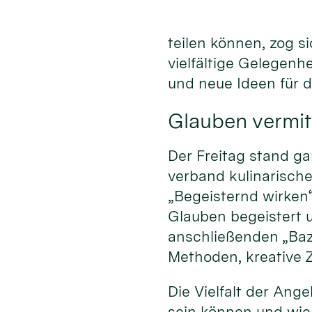
teilen können, zog s
vielfältige Gelegenh
und neue Ideen für 
Glauben vermit
Der Freitag stand ga
verband kulinarisc
„Begeisternd wirken
Glauben begeistert 
anschließenden „Baz
Methoden, kreative Z
Die Vielfalt der An
sein können und wie