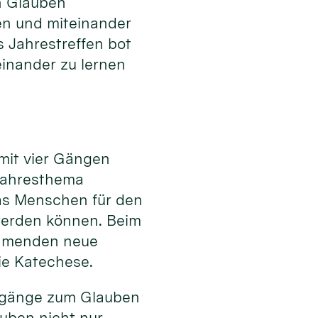
 Glauben
en und miteinander
s Jahrestreffen bot
einander zu lernen
 mit vier Gängen
Jahresthema
as Menschen für den
werden können. Beim
ehmenden neue
ie Katechese.
Zugänge zum Glauben
uben nicht nur