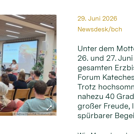
Datum:
29. Juni 2026
Von:
Newsdesk/bch
Unter dem Mott
26. und 27. Jun
gesamten Erzbi
Forum Kateches
Trotz hochsomm
nahezu 40 Grad
großer Freude,
spürbarer Begei
© Bettina Chumchal / Erzbistum Köln