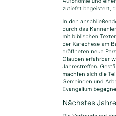
Autonomie und einen
zutiefst begeistert, 
In den anschließend
durch das Kennenlern
mit biblischen Texte
der Katechese am Bei
eröffneten neue Pers
Glauben erfahrbar w
Jahrestreffen. Gestä
machten sich die Te
Gemeinden und Arbe
Evangelium begegnen
Nächstes Jahre
Die Vorfreude auf da