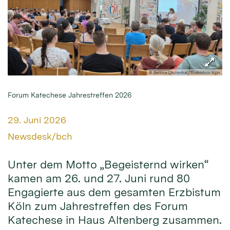
© Bettina Chumchal / Erzbistum Köln
Forum Katechese Jahrestreffen 2026
Datum:
29. Juni 2026
Von:
Newsdesk/bch
Unter dem Motto „Begeisternd wirken“
kamen am 26. und 27. Juni rund 80
Engagierte aus dem gesamten Erzbistum
Köln zum Jahrestreffen des Forum
Katechese in Haus Altenberg zusammen.