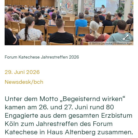
© Bettina Chumchal / Erzbistum Köln
Forum Katechese Jahrestreffen 2026
Datum:
29. Juni 2026
Von:
Newsdesk/bch
Unter dem Motto „Begeisternd wirken“
kamen am 26. und 27. Juni rund 80
Engagierte aus dem gesamten Erzbistum
Köln zum Jahrestreffen des Forum
Katechese in Haus Altenberg zusammen.