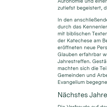
Autonomie und einen
zutiefst begeistert, 
In den anschließend
durch das Kennenlern
mit biblischen Texte
der Katechese am Bei
eröffneten neue Pers
Glauben erfahrbar w
Jahrestreffen. Gestä
machten sich die Te
Gemeinden und Arbe
Evangelium begegnen
Nächstes Jahre
Die Vorfreude auf da