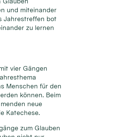
 Glauben
en und miteinander
s Jahrestreffen bot
einander zu lernen
 mit vier Gängen
Jahresthema
as Menschen für den
werden können. Beim
ehmenden neue
ie Katechese.
Zugänge zum Glauben
uben nicht nur