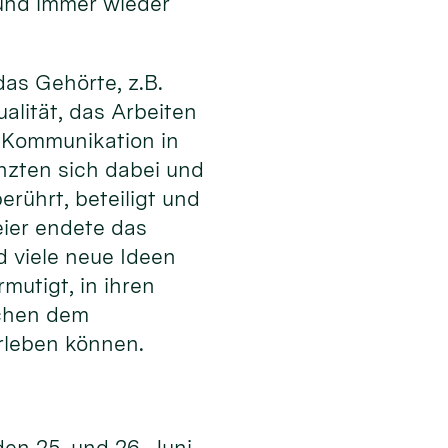
 und immer wieder
as Gehörte, z.B.
alität, das Arbeiten
er Kommunikation in
nzten sich dabei und
rührt, beteiligt und
ier endete das
d viele neue Ideen
utigt, in ihren
schen dem
rleben können.
den 25. und 26. Juni