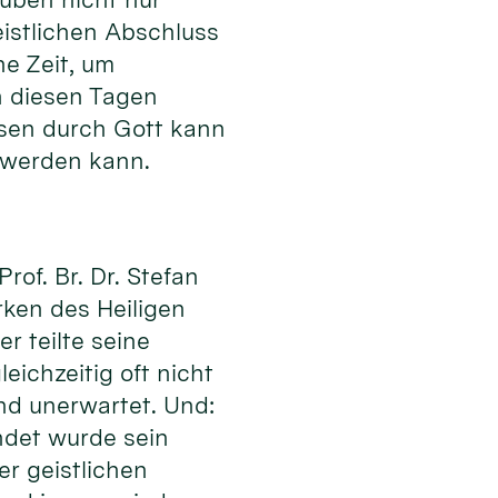
istlichen Abschluss
ne Zeit, um
n diesen Tagen
ssen durch Gott kann
 werden kann.
of. Br. Dr. Stefan
rken des Heiligen
r teilte seine
eichzeitig oft nicht
nd unerwartet. Und:
ndet wurde sein
er geistlichen