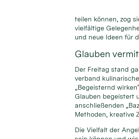
teilen können, zog s
vielfältige Gelegenh
und neue Ideen für 
Glauben vermit
Der Freitag stand ga
verband kulinarisc
„Begeisternd wirken
Glauben begeistert 
anschließenden „Baz
Methoden, kreative Z
Die Vielfalt der An
sein können und wie