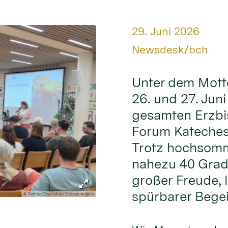
Datum:
29. Juni 2026
Von:
Newsdesk/bch
Unter dem Mott
26. und 27. Jun
gesamten Erzbi
Forum Kateches
Trotz hochsomm
nahezu 40 Grad
großer Freude,
spürbarer Begei
© Bettina Chumchal / Erzbistum Köln