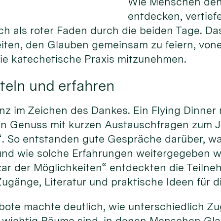
Wie Menschen den
entdecken, vertief
ich als roter Faden durch die beiden Tage. Da
eiten, den Glauben gemeinsam zu feiern, von
die katechetische Praxis mitzunehmen.
teln und erfahren
nz im Zeichen des Dankes. Ein Flying Dinner
hen Genuss mit kurzen Austauschfragen zum 
“. So entstanden gute Gespräche darüber, w
und wie solche Erfahrungen weitergegeben 
ar der Möglichkeiten“ entdeckten die Teiln
ugänge, Literatur und praktische Ideen für d
gebote machte deutlich, wie unterschiedlich 
 wichtig Räume sind, in denen Menschen Gla