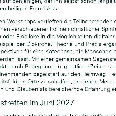
 auf denjenigen, der ihn selbst schon lange
den heiligen Franziskus.
en Workshops vertieften die Teilnehmenden d
en verschiedener Formen christlicher Spiritu
n oder Einblicke in die Möglichkeiten digital
spiel der Diokirche. Theorie und Praxis ergä
pektiven für eine Katechese, die Menschen be
erden lässt. Mit einer gemeinsamen Segensfe
rkt durch Begegnungen, geistliche Zeiten un
ilnehmenden begeistert auf den Heimweg – erm
itsfeldern Orte zu schaffen, an denen Men
 und Glauben als bereichernde Erfahrung e
streffen im Juni 2027
s nächste Jahrestreffen ist bereits groß: Für 