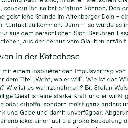
, sondern ihn selbst erfahren können. Den ge
ne geistliche Stunde im Altenberger Dom – ei
 in Kontakt zu kommen. Denn – so wurde es i
 nur aus dem persönlichen Sich-Berühren-La
tstehen, aus der heraus vom Glauben erzählt
ven in der Katechese
it einem inspirierenden Impulsvortrag von Pr
dem Titel „Weht, wo er will“. Wie ist das Wi
? Wie ist es wahrzunehmen? Br. Stefan Walse
ige Geist ist eine starke Kraft und er wirkt gl
te oder erhoffe, sondern meist ganz anders u
nk und Gabe und damit unverfügbar. Abgeru
eitenblicke: einen auf die große Bedeutung d