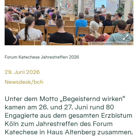
© Bettina Chumchal / Erzbistum Köln
Forum Katechese Jahrestreffen 2026
Datum:
29. Juni 2026
Von:
Newsdesk/bch
Unter dem Motto „Begeisternd wirken“
kamen am 26. und 27. Juni rund 80
Engagierte aus dem gesamten Erzbistum
Köln zum Jahrestreffen des Forum
Katechese in Haus Altenberg zusammen.