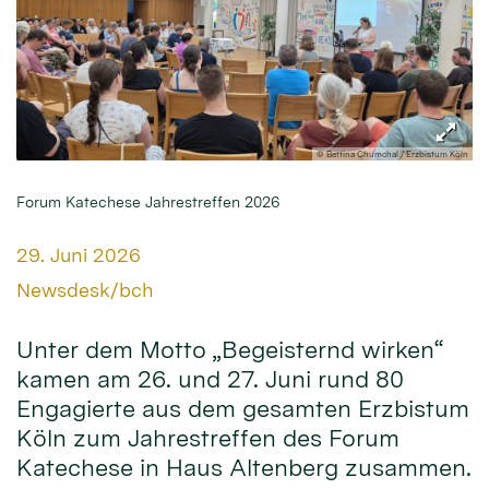
© Bettina Chumchal / Erzbistum Köln
Forum Katechese Jahrestreffen 2026
Datum:
29. Juni 2026
Von:
Newsdesk/bch
Unter dem Motto „Begeisternd wirken“
kamen am 26. und 27. Juni rund 80
Engagierte aus dem gesamten Erzbistum
Köln zum Jahrestreffen des Forum
Katechese in Haus Altenberg zusammen.