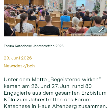
© Bettina Chumchal / Erzbistum Köln
Forum Katechese Jahrestreffen 2026
Datum:
29. Juni 2026
Von:
Newsdesk/bch
Unter dem Motto „Begeisternd wirken“
kamen am 26. und 27. Juni rund 80
Engagierte aus dem gesamten Erzbistum
Köln zum Jahrestreffen des Forum
Katechese in Haus Altenberg zusammen.