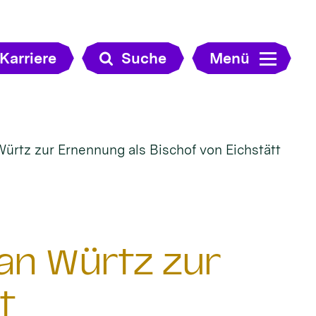
Karriere
Suche
Menü
 Würtz zur Ernennung als Bischof von Eichstätt
tian Würtz zur
t