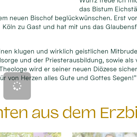
Würtz freue ich m
das Bistum Eichstä
rem neuen Bischof beglückwünschen. Erst v
in Köln zu Gast und hat mit uns das Glaubens
inen klugen und wirklich geistlichen Mitbrude
lsorge und der Priesterausbildung, sowie als 
Theologe wird er seiner neuen Diözese sicher 
ür von Herzen alles Gute und Gottes Segen!"
chten aus dem Erzb