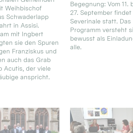
Begegnung: Vom 11. 
t Weihbischof
27. September findet 
us Schwaderlapp
Severinale statt. Das
ahrt in Assisi.
Programm versteht s
am mit Ingbert
bewusst als Einladun
gten sie den Spuren
alle.
igen Franziskus und
en auch das Grab
 Acutis, der viele
äubige anspricht.