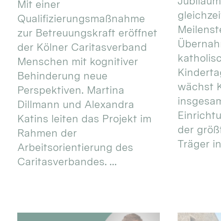
Jubiläum
Mit einer
gleichze
Qualifizierungsmaßnahme
Meilenste
zur Betreuungskraft eröffnet
Übernahm
der Kölner Caritasverband
katholis
Menschen mit kognitiver
Kinderta
Behinderung neue
wächst K
Perspektiven. Martina
insgesa
Dillmann und Alexandra
Einricht
Katins leiten das Projekt im
der größ
Rahmen der
Träger in
Arbeitsorientierung des
Caritasverbandes. ...