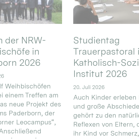
en der NRW-
Studientag
schöfe in
Trauerpastoral 
born 2026
Katholisch-Sozi
Institut 2026
26
f Weihbischöfen
20. Juli 2026
i einem Treffen am
Auch Kinder erleben 
das neue Projekt des
und große Abschiede
ms Paderborn, der
gehört zu den natürl
orner Leocampus“,
Reflexen von Eltern, 
 Anschließend
ihr Kind vor Schmerz,