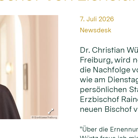
Datum:
7. Juli 2026
Von:
Newsdesk
Dr. Christian Wü
Freiburg, wird n
die Nachfolge v
wie am Diensta
persönlichen St
Erzbischof Rain
neuen Bischof v
© Erzdiözese Freiburg
"Über die Ernennu