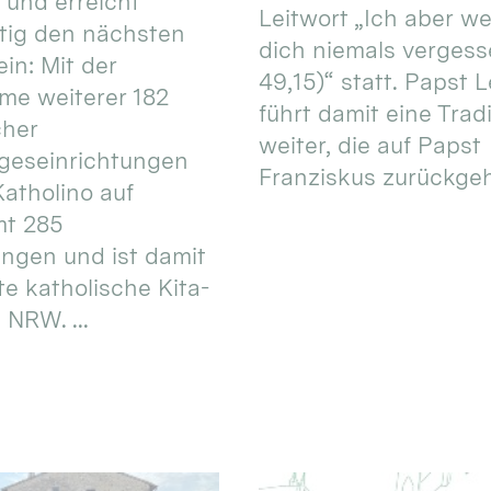
 und erreicht
Leitwort „Ich aber w
itig den nächsten
dich niemals vergess
in: Mit der
49,15)“ statt. Papst L
e weiterer 182
führt damit eine Trad
cher
weiter, die auf Papst
geseinrichtungen
Franziskus zurückgeht.
atholino auf
mt 285
ungen und ist damit
te katholische Kita-
 NRW. ...