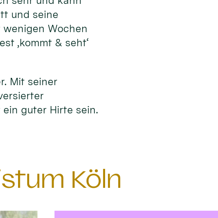
ich sehr und kann
tt und seine
or wenigen Wochen
fest ‚kommt & seht‘
r. Mit seiner
versierter
ein guter Hirte sein.
istum Köln