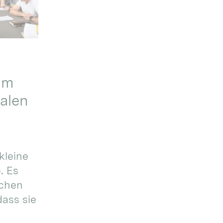
im
alen
kleine
. Es
ichen
dass sie