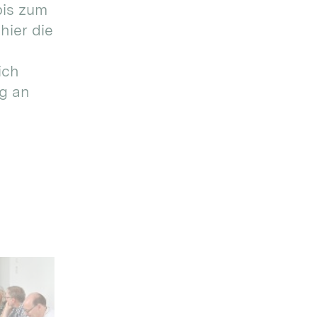
bis zum
hier die
ich
g an