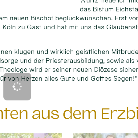
Würtz freue ich m
das Bistum Eichstä
rem neuen Bischof beglückwünschen. Erst v
in Köln zu Gast und hat mit uns das Glaubens
inen klugen und wirklich geistlichen Mitbrude
lsorge und der Priesterausbildung, sowie als 
Theologe wird er seiner neuen Diözese sicher 
ür von Herzen alles Gute und Gottes Segen!"
chten aus dem Erzb