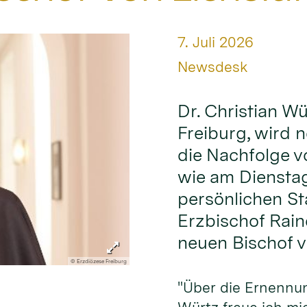
Datum:
7. Juli 2026
Von:
Newsdesk
Dr. Christian Wü
Freiburg, wird n
die Nachfolge v
wie am Diensta
persönlichen St
Erzbischof Rain
neuen Bischof v
© Erzdiözese Freiburg
"Über die Ernennu