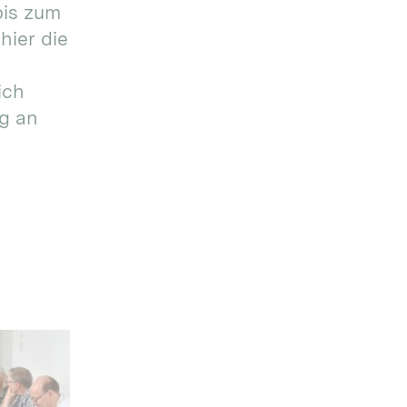
bis zum
hier die
ich
g an