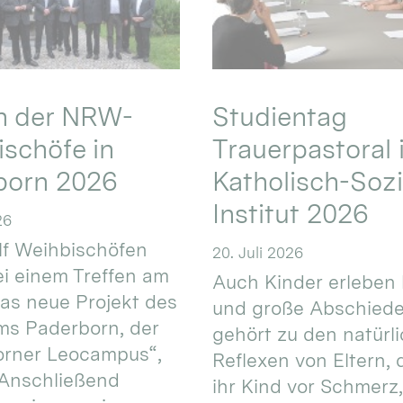
en der NRW-
Studientag
schöfe in
Trauerpastoral 
born 2026
Katholisch-Sozi
Institut 2026
26
f Weihbischöfen
20. Juli 2026
i einem Treffen am
Auch Kinder erleben 
das neue Projekt des
und große Abschiede
ms Paderborn, der
gehört zu den natürl
orner Leocampus“,
Reflexen von Eltern, 
 Anschließend
ihr Kind vor Schmerz,