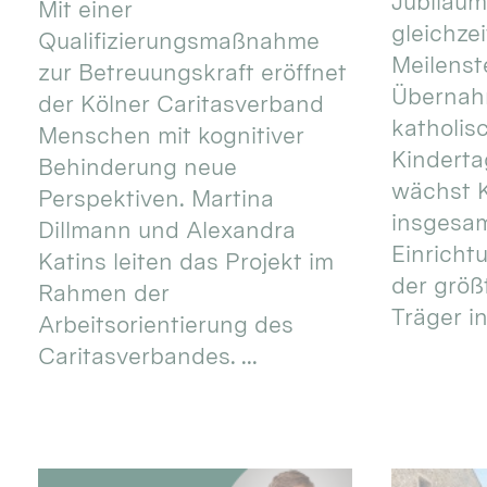
Jubiläum
Mit einer
gleichze
Qualifizierungsmaßnahme
Meilenste
zur Betreuungskraft eröffnet
Übernahm
der Kölner Caritasverband
katholis
Menschen mit kognitiver
Kinderta
Behinderung neue
wächst K
Perspektiven. Martina
insgesa
Dillmann und Alexandra
Einricht
Katins leiten das Projekt im
der größ
Rahmen der
Träger in
Arbeitsorientierung des
Caritasverbandes. ...