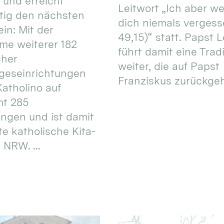
 und erreicht
Leitwort „Ich aber w
itig den nächsten
dich niemals vergess
in: Mit der
49,15)“ statt. Papst L
e weiterer 182
führt damit eine Trad
cher
weiter, die auf Papst
geseinrichtungen
Franziskus zurückgeht.
atholino auf
mt 285
ungen und ist damit
te katholische Kita-
 NRW. ...