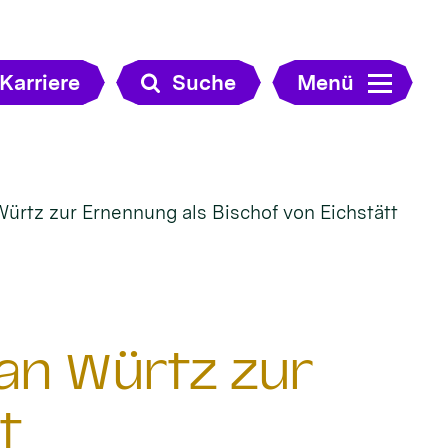
Karriere
Suche
Menü
 Würtz zur Ernennung als Bischof von Eichstätt
tian Würtz zur
t