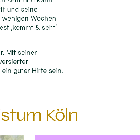
ich sehr und kann
tt und seine
or wenigen Wochen
fest ‚kommt & seht‘
r. Mit seiner
versierter
ein guter Hirte sein.
istum Köln