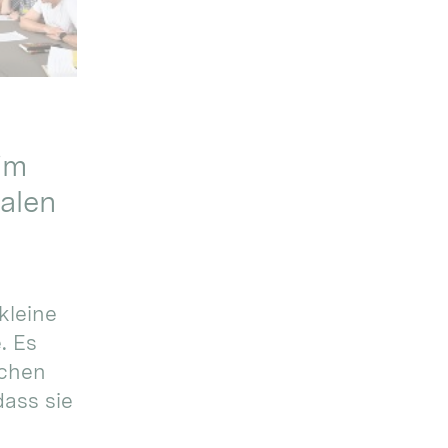
im
alen
kleine
. Es
ichen
dass sie