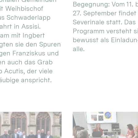
Begegnung: Vom 11. 
t Weihbischof
27. September findet 
us Schwaderlapp
Severinale statt. Das
ahrt in Assisi.
Programm versteht s
am mit Ingbert
bewusst als Einladun
gten sie den Spuren
alle.
igen Franziskus und
en auch das Grab
 Acutis, der viele
äubige anspricht.