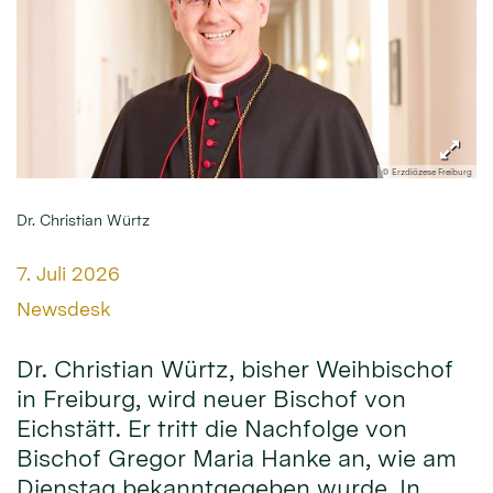
© Erzdiözese Freiburg
Dr. Christian Würtz
Datum:
7. Juli 2026
Von:
Newsdesk
Dr. Christian Würtz, bisher Weihbischof
in Freiburg, wird neuer Bischof von
Eichstätt. Er tritt die Nachfolge von
Bischof Gregor Maria Hanke an, wie am
Dienstag bekanntgegeben wurde. In