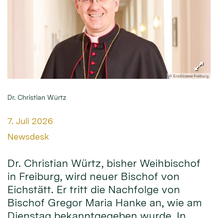
© Erzdiözese Freiburg
Dr. Christian Würtz
Datum:
7. Juli 2026
Von:
Newsdesk
Dr. Christian Würtz, bisher Weihbischof
in Freiburg, wird neuer Bischof von
Eichstätt. Er tritt die Nachfolge von
Bischof Gregor Maria Hanke an, wie am
Dienstag bekanntgegeben wurde. In