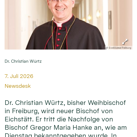
© Erzdiözese Freiburg
Dr. Christian Würtz
Datum:
7. Juli 2026
Von:
Newsdesk
Dr. Christian Würtz, bisher Weihbischof
in Freiburg, wird neuer Bischof von
Eichstätt. Er tritt die Nachfolge von
Bischof Gregor Maria Hanke an, wie am
Dienstag bekanntgegeben wurde. In