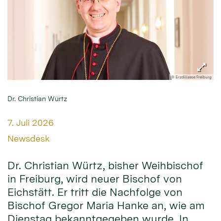
© Erzdiözese Freiburg
Dr. Christian Würtz
Datum:
7. Juli 2026
Von:
Newsdesk
Dr. Christian Würtz, bisher Weihbischof
in Freiburg, wird neuer Bischof von
Eichstätt. Er tritt die Nachfolge von
Bischof Gregor Maria Hanke an, wie am
Dienstag bekanntgegeben wurde. In