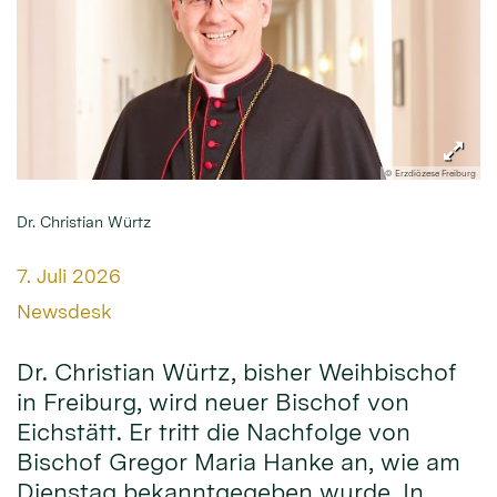
© Erzdiözese Freiburg
Dr. Christian Würtz
Datum:
7. Juli 2026
Von:
Newsdesk
Dr. Christian Würtz, bisher Weihbischof
in Freiburg, wird neuer Bischof von
Eichstätt. Er tritt die Nachfolge von
Bischof Gregor Maria Hanke an, wie am
Dienstag bekanntgegeben wurde. In