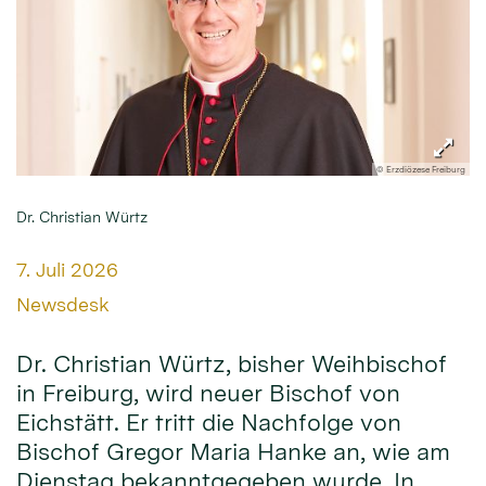
© Erzdiözese Freiburg
Dr. Christian Würtz
Datum:
7. Juli 2026
Von:
Newsdesk
Dr. Christian Würtz, bisher Weihbischof
in Freiburg, wird neuer Bischof von
Eichstätt. Er tritt die Nachfolge von
Bischof Gregor Maria Hanke an, wie am
Dienstag bekanntgegeben wurde. In