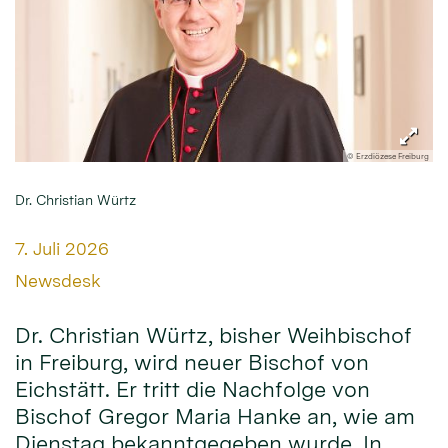
© Erzdiözese Freiburg
Dr. Christian Würtz
Datum:
7. Juli 2026
Von:
Newsdesk
Dr. Christian Würtz, bisher Weihbischof
in Freiburg, wird neuer Bischof von
Eichstätt. Er tritt die Nachfolge von
Bischof Gregor Maria Hanke an, wie am
Dienstag bekanntgegeben wurde. In