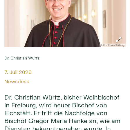
© Erzdiözese Freiburg
Dr. Christian Würtz
Datum:
7. Juli 2026
Von:
Newsdesk
Dr. Christian Würtz, bisher Weihbischof
in Freiburg, wird neuer Bischof von
Eichstätt. Er tritt die Nachfolge von
Bischof Gregor Maria Hanke an, wie am
Dienstag bekanntgegeben wurde. In