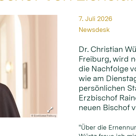
Datum:
7. Juli 2026
Von:
Newsdesk
Dr. Christian Wü
Freiburg, wird n
die Nachfolge v
wie am Diensta
persönlichen St
Erzbischof Rain
neuen Bischof v
© Erzdiözese Freiburg
"Über die Ernennu