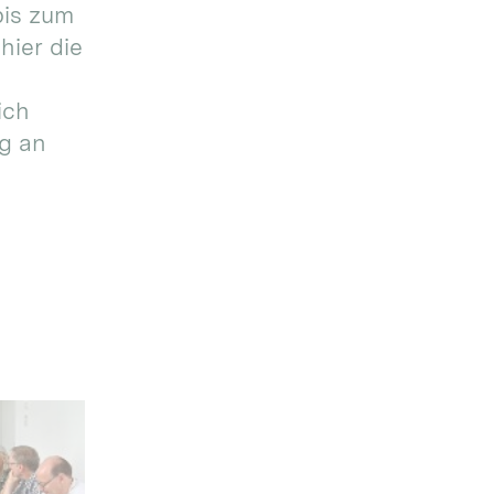
bis zum
hier die
ich
g an