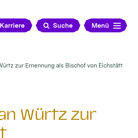
Karriere
Suche
Menü
 Würtz zur Ernennung als Bischof von Eichstätt
tian Würtz zur
t