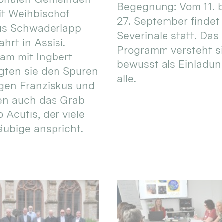
Begegnung: Vom 11. 
t Weihbischof
27. September findet 
us Schwaderlapp
Severinale statt. Das
ahrt in Assisi.
Programm versteht s
am mit Ingbert
bewusst als Einladun
gten sie den Spuren
alle.
igen Franziskus und
en auch das Grab
 Acutis, der viele
äubige anspricht.