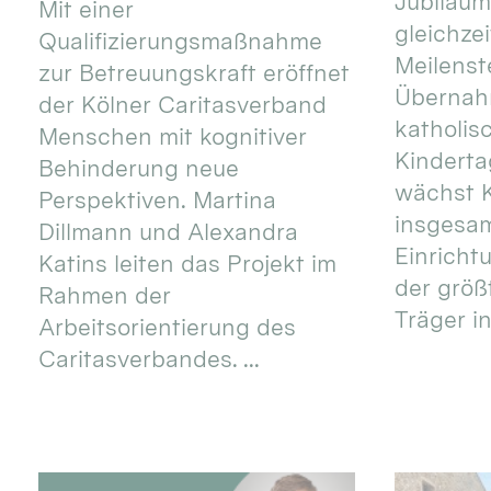
Jubiläum
Mit einer
gleichze
Qualifizierungsmaßnahme
Meilenste
zur Betreuungskraft eröffnet
Übernahm
der Kölner Caritasverband
katholis
Menschen mit kognitiver
Kinderta
Behinderung neue
wächst K
Perspektiven. Martina
insgesa
Dillmann und Alexandra
Einricht
Katins leiten das Projekt im
der größ
Rahmen der
Träger in
Arbeitsorientierung des
Caritasverbandes. ...