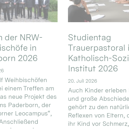
en der NRW-
Studientag
schöfe in
Trauerpastoral 
born 2026
Katholisch-Sozi
Institut 2026
26
f Weihbischöfen
20. Juli 2026
i einem Treffen am
Auch Kinder erleben 
das neue Projekt des
und große Abschiede
ms Paderborn, der
gehört zu den natürl
orner Leocampus“,
Reflexen von Eltern, 
 Anschließend
ihr Kind vor Schmerz,