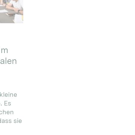
im
alen
kleine
. Es
ichen
dass sie