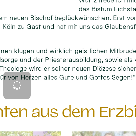
Würtz freue ich m
das Bistum Eichstä
rem neuen Bischof beglückwünschen. Erst v
in Köln zu Gast und hat mit uns das Glaubens
inen klugen und wirklich geistlichen Mitbrude
lsorge und der Priesterausbildung, sowie als 
Theologe wird er seiner neuen Diözese sicher 
ür von Herzen alles Gute und Gottes Segen!"
chten aus dem Erzb