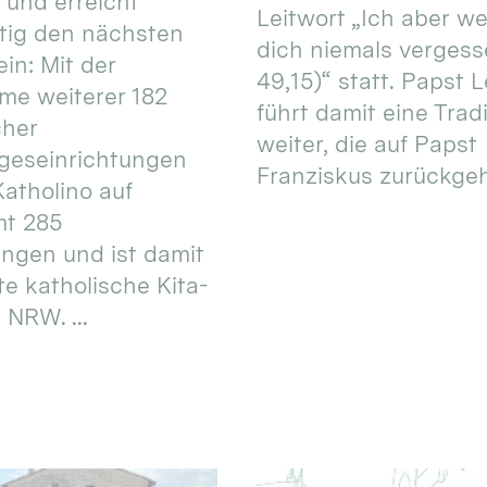
 und erreicht
Leitwort „Ich aber w
itig den nächsten
dich niemals vergess
in: Mit der
49,15)“ statt. Papst L
e weiterer 182
führt damit eine Trad
cher
weiter, die auf Papst
geseinrichtungen
Franziskus zurückgeht.
atholino auf
mt 285
ungen und ist damit
te katholische Kita-
 NRW. ...