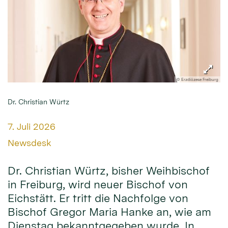
© Erzdiözese Freiburg
Dr. Christian Würtz
Datum:
7. Juli 2026
Von:
Newsdesk
Dr. Christian Würtz, bisher Weihbischof
in Freiburg, wird neuer Bischof von
Eichstätt. Er tritt die Nachfolge von
Bischof Gregor Maria Hanke an, wie am
Dienstag bekanntgegeben wurde. In