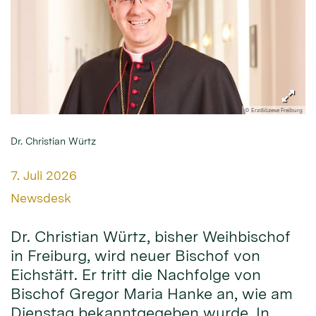
© Erzdiözese Freiburg
Dr. Christian Würtz
Datum:
7. Juli 2026
Von:
Newsdesk
Dr. Christian Würtz, bisher Weihbischof
in Freiburg, wird neuer Bischof von
Eichstätt. Er tritt die Nachfolge von
Bischof Gregor Maria Hanke an, wie am
Dienstag bekanntgegeben wurde. In