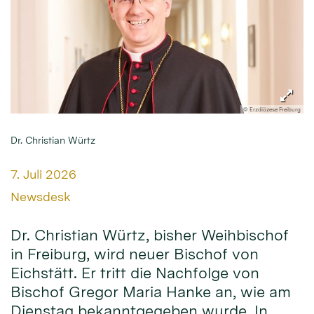
© Erzdiözese Freiburg
Dr. Christian Würtz
Datum:
7. Juli 2026
Von:
Newsdesk
Dr. Christian Würtz, bisher Weihbischof
in Freiburg, wird neuer Bischof von
Eichstätt. Er tritt die Nachfolge von
Bischof Gregor Maria Hanke an, wie am
Dienstag bekanntgegeben wurde. In