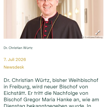
© Erzdiözese Freiburg
Dr. Christian Würtz
Datum:
7. Juli 2026
Von:
Newsdesk
Dr. Christian Würtz, bisher Weihbischof
in Freiburg, wird neuer Bischof von
Eichstätt. Er tritt die Nachfolge von
Bischof Gregor Maria Hanke an, wie am
Dienstag bekanntgegeben wurde. In