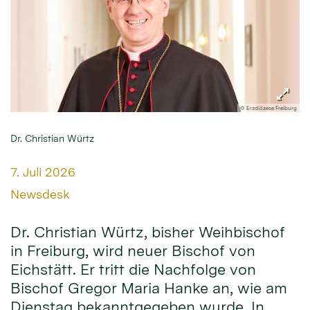
© Erzdiözese Freiburg
Dr. Christian Würtz
Datum:
7. Juli 2026
Von:
Newsdesk
Dr. Christian Würtz, bisher Weihbischof
in Freiburg, wird neuer Bischof von
Eichstätt. Er tritt die Nachfolge von
Bischof Gregor Maria Hanke an, wie am
Dienstag bekanntgegeben wurde. In