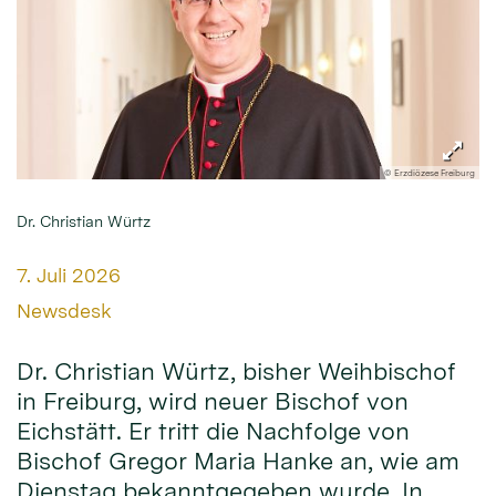
© Erzdiözese Freiburg
Dr. Christian Würtz
Datum:
7. Juli 2026
Von:
Newsdesk
Dr. Christian Würtz, bisher Weihbischof
in Freiburg, wird neuer Bischof von
Eichstätt. Er tritt die Nachfolge von
Bischof Gregor Maria Hanke an, wie am
Dienstag bekanntgegeben wurde. In