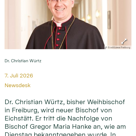
© Erzdiözese Freiburg
Dr. Christian Würtz
Datum:
7. Juli 2026
Von:
Newsdesk
Dr. Christian Würtz, bisher Weihbischof
in Freiburg, wird neuer Bischof von
Eichstätt. Er tritt die Nachfolge von
Bischof Gregor Maria Hanke an, wie am
Dienstag bekanntgegeben wurde. In