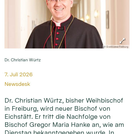
© Erzdiözese Freiburg
Dr. Christian Würtz
Datum:
7. Juli 2026
Von:
Newsdesk
Dr. Christian Würtz, bisher Weihbischof
in Freiburg, wird neuer Bischof von
Eichstätt. Er tritt die Nachfolge von
Bischof Gregor Maria Hanke an, wie am
Dienstag bekanntgegeben wurde. In