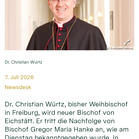
© Erzdiözese Freiburg
Dr. Christian Würtz
Datum:
7. Juli 2026
Von:
Newsdesk
Dr. Christian Würtz, bisher Weihbischof
in Freiburg, wird neuer Bischof von
Eichstätt. Er tritt die Nachfolge von
Bischof Gregor Maria Hanke an, wie am
Dienstag bekanntgegeben wurde. In