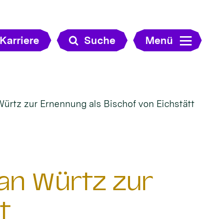
Karriere
Suche
Menü
 Würtz zur Ernennung als Bischof von Eichstätt
tian Würtz zur
t