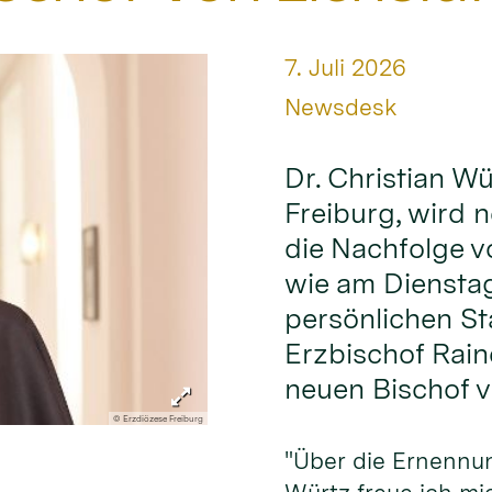
Datum:
7. Juli 2026
Von:
Newsdesk
Dr. Christian Wü
Freiburg, wird n
die Nachfolge v
wie am Diensta
persönlichen St
Erzbischof Rain
neuen Bischof v
© Erzdiözese Freiburg
"Über die Ernennu