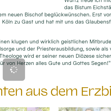
Würtz freue ich m
das Bistum Eichstä
rem neuen Bischof beglückwünschen. Erst v
in Köln zu Gast und hat mit uns das Glaubens
inen klugen und wirklich geistlichen Mitbrude
lsorge und der Priesterausbildung, sowie als 
Theologe wird er seiner neuen Diözese sicher 
ür von Herzen alles Gute und Gottes Segen!"
chten aus dem Erzb