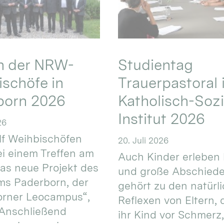
en der NRW-
Studientag
schöfe in
Trauerpastoral 
born 2026
Katholisch-Sozi
Institut 2026
26
f Weihbischöfen
20. Juli 2026
i einem Treffen am
Auch Kinder erleben 
das neue Projekt des
und große Abschiede
ms Paderborn, der
gehört zu den natürl
orner Leocampus“,
Reflexen von Eltern, 
 Anschließend
ihr Kind vor Schmerz,