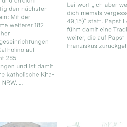
 und erreicht
Leitwort „Ich aber w
itig den nächsten
dich niemals vergess
in: Mit der
49,15)“ statt. Papst L
e weiterer 182
führt damit eine Trad
cher
weiter, die auf Papst
geseinrichtungen
Franziskus zurückgeht.
atholino auf
mt 285
ungen und ist damit
te katholische Kita-
 NRW. ...