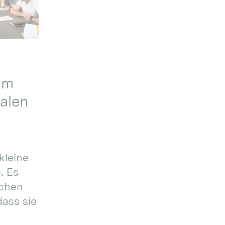
im
alen
kleine
. Es
ichen
dass sie