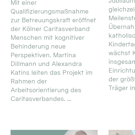
Jubiläum
Mit einer
gleichze
Qualifizierungsmaßnahme
Meilenste
zur Betreuungskraft eröffnet
Übernahm
der Kölner Caritasverband
katholis
Menschen mit kognitiver
Kinderta
Behinderung neue
wächst K
Perspektiven. Martina
insgesa
Dillmann und Alexandra
Einricht
Katins leiten das Projekt im
der größ
Rahmen der
Träger in
Arbeitsorientierung des
Caritasverbandes. ...