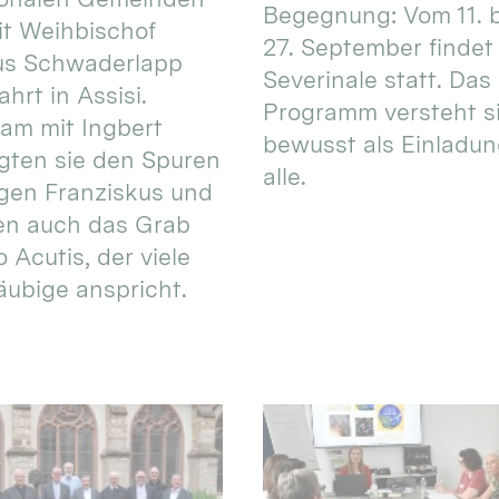
Begegnung: Vom 11. 
t Weihbischof
27. September findet 
us Schwaderlapp
Severinale statt. Das
ahrt in Assisi.
Programm versteht s
am mit Ingbert
bewusst als Einladun
gten sie den Spuren
alle.
igen Franziskus und
en auch das Grab
 Acutis, der viele
äubige anspricht.