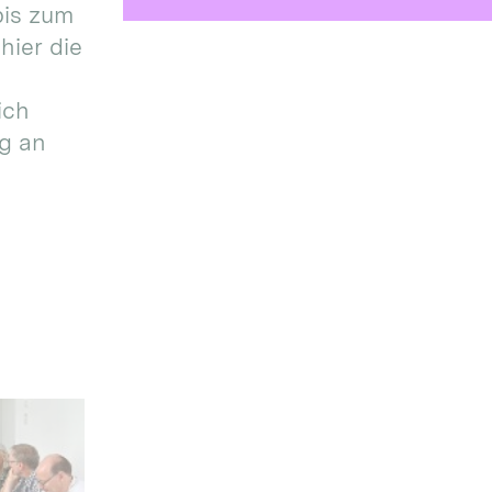
bis zum
hier die
ich
g an