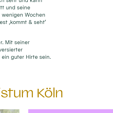
ich sehr und kann
tt und seine
or wenigen Wochen
fest ‚kommt & seht‘
r. Mit seiner
versierter
ein guter Hirte sein.
istum Köln