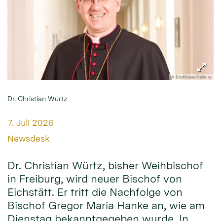
© Erzdiözese Freiburg
Dr. Christian Würtz
Datum:
7. Juli 2026
Von:
Newsdesk
Dr. Christian Würtz, bisher Weihbischof
in Freiburg, wird neuer Bischof von
Eichstätt. Er tritt die Nachfolge von
Bischof Gregor Maria Hanke an, wie am
Dienstag bekanntgegeben wurde. In