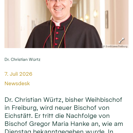
© Erzdiözese Freiburg
Dr. Christian Würtz
Datum:
7. Juli 2026
Von:
Newsdesk
Dr. Christian Würtz, bisher Weihbischof
in Freiburg, wird neuer Bischof von
Eichstätt. Er tritt die Nachfolge von
Bischof Gregor Maria Hanke an, wie am
Dienstag bekanntgegeben wurde. In