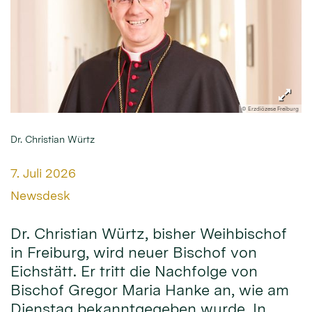
© Erzdiözese Freiburg
Dr. Christian Würtz
Datum:
7. Juli 2026
Von:
Newsdesk
Dr. Christian Würtz, bisher Weihbischof
in Freiburg, wird neuer Bischof von
Eichstätt. Er tritt die Nachfolge von
Bischof Gregor Maria Hanke an, wie am
Dienstag bekanntgegeben wurde. In