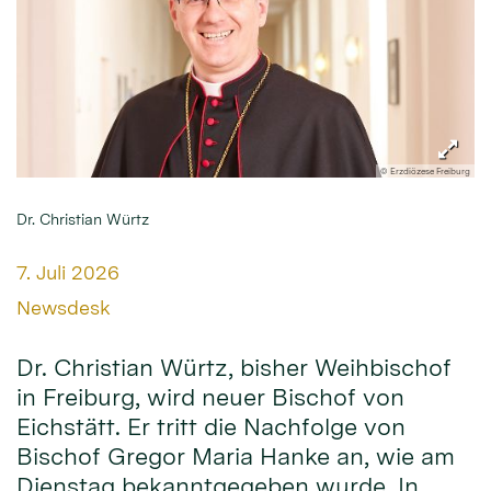
© Erzdiözese Freiburg
Dr. Christian Würtz
Datum:
7. Juli 2026
Von:
Newsdesk
Dr. Christian Würtz, bisher Weihbischof
in Freiburg, wird neuer Bischof von
Eichstätt. Er tritt die Nachfolge von
Bischof Gregor Maria Hanke an, wie am
Dienstag bekanntgegeben wurde. In