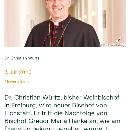
© Erzdiözese Freiburg
Dr. Christian Würtz
Datum:
7. Juli 2026
Von:
Newsdesk
Dr. Christian Würtz, bisher Weihbischof
in Freiburg, wird neuer Bischof von
Eichstätt. Er tritt die Nachfolge von
Bischof Gregor Maria Hanke an, wie am
Dienstag bekanntgegeben wurde. In