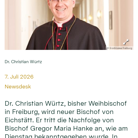
© Erzdiözese Freiburg
Dr. Christian Würtz
Datum:
7. Juli 2026
Von:
Newsdesk
Dr. Christian Würtz, bisher Weihbischof
in Freiburg, wird neuer Bischof von
Eichstätt. Er tritt die Nachfolge von
Bischof Gregor Maria Hanke an, wie am
Dienstag bekanntgegeben wurde. In