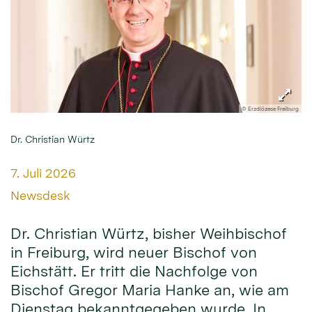
© Erzdiözese Freiburg
Dr. Christian Würtz
Datum:
7. Juli 2026
Von:
Newsdesk
Dr. Christian Würtz, bisher Weihbischof
in Freiburg, wird neuer Bischof von
Eichstätt. Er tritt die Nachfolge von
Bischof Gregor Maria Hanke an, wie am
Dienstag bekanntgegeben wurde. In