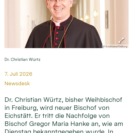
© Erzdiözese Freiburg
Dr. Christian Würtz
Datum:
7. Juli 2026
Von:
Newsdesk
Dr. Christian Würtz, bisher Weihbischof
in Freiburg, wird neuer Bischof von
Eichstätt. Er tritt die Nachfolge von
Bischof Gregor Maria Hanke an, wie am
Dienstag bekanntgegeben wurde. In