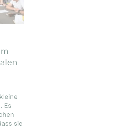
im
alen
kleine
. Es
ichen
dass sie