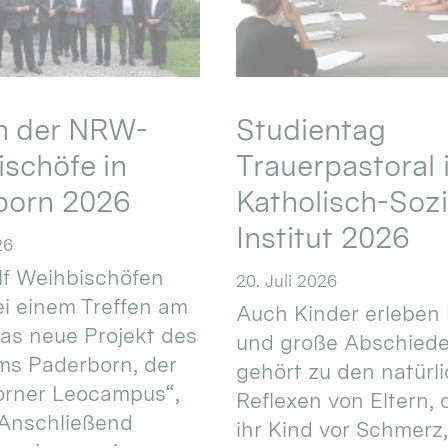
en der NRW-
Studientag
schöfe in
Trauerpastoral 
born 2026
Katholisch-Sozi
Institut 2026
26
f Weihbischöfen
20. Juli 2026
i einem Treffen am
Auch Kinder erleben 
das neue Projekt des
und große Abschiede
ms Paderborn, der
gehört zu den natürl
orner Leocampus“,
Reflexen von Eltern, 
 Anschließend
ihr Kind vor Schmerz,