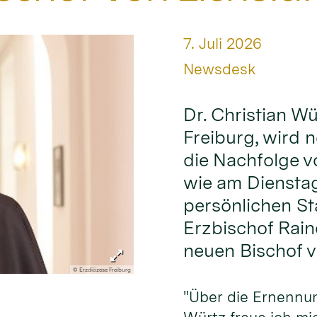
Datum:
7. Juli 2026
Von:
Newsdesk
Dr. Christian Wü
Freiburg, wird n
die Nachfolge v
wie am Diensta
persönlichen St
Erzbischof Rain
neuen Bischof v
© Erzdiözese Freiburg
"Über die Ernennu