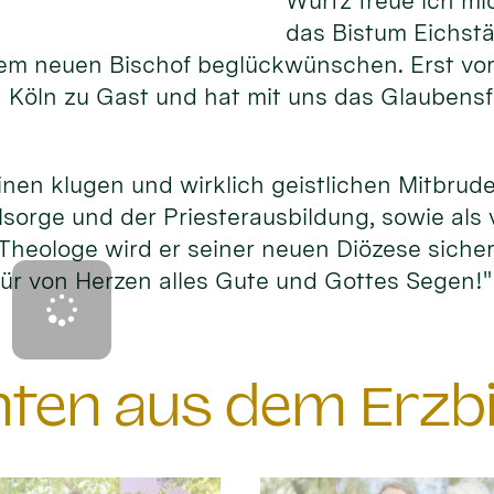
Würtz freue ich m
das Bistum Eichstä
rem neuen Bischof beglückwünschen. Erst v
in Köln zu Gast und hat mit uns das Glaubens
inen klugen und wirklich geistlichen Mitbrude
lsorge und der Priesterausbildung, sowie als 
Theologe wird er seiner neuen Diözese sicher 
ür von Herzen alles Gute und Gottes Segen!"
chten aus dem Erzb