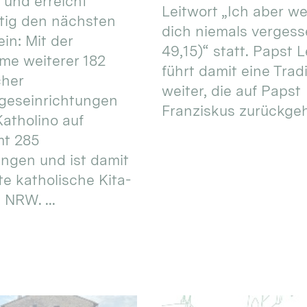
 und erreicht
Leitwort „Ich aber w
itig den nächsten
dich niemals vergess
in: Mit der
49,15)“ statt. Papst L
e weiterer 182
führt damit eine Trad
cher
weiter, die auf Papst
geseinrichtungen
Franziskus zurückgeht.
atholino auf
mt 285
ungen und ist damit
te katholische Kita-
 NRW. ...