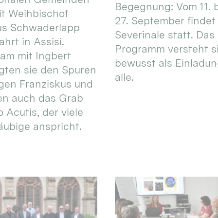
Begegnung: Vom 11. 
t Weihbischof
27. September findet 
us Schwaderlapp
Severinale statt. Das
ahrt in Assisi.
Programm versteht s
am mit Ingbert
bewusst als Einladun
gten sie den Spuren
alle.
igen Franziskus und
en auch das Grab
 Acutis, der viele
äubige anspricht.