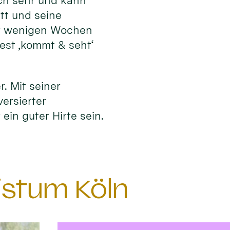
ich sehr und kann
tt und seine
or wenigen Wochen
fest ‚kommt & seht‘
r. Mit seiner
versierter
ein guter Hirte sein.
istum Köln