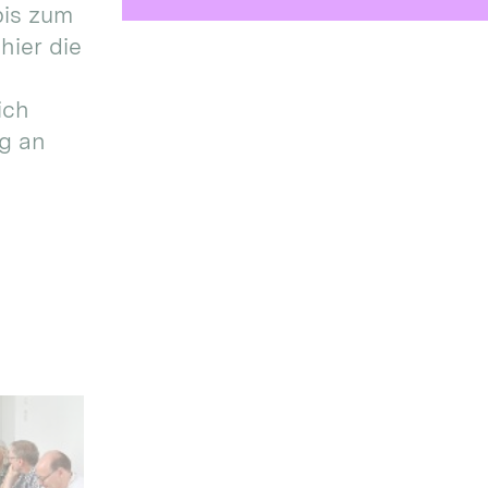
bis zum
hier die
ich
g an