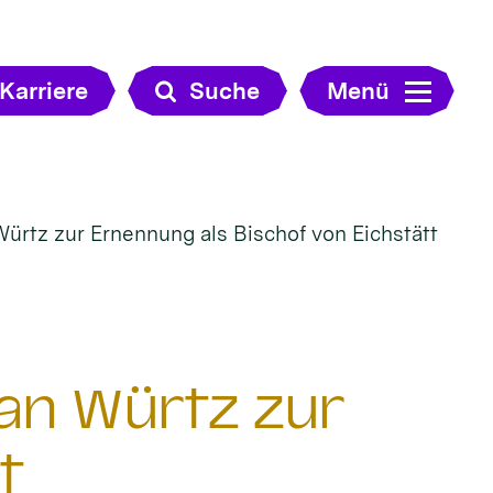
Karriere
Suche
Menü
 Würtz zur Ernennung als Bischof von Eichstätt
tian Würtz zur
t