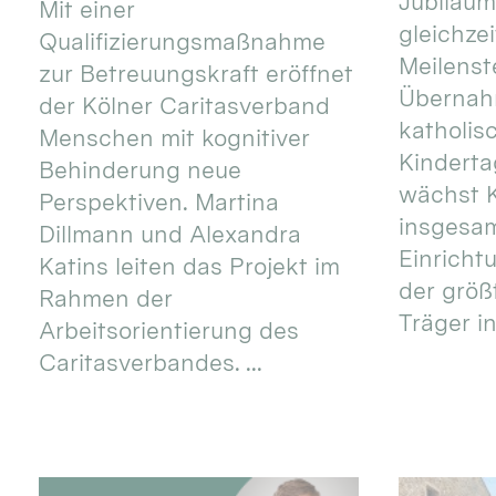
Jubiläum
Mit einer
gleichze
Qualifizierungsmaßnahme
Meilenste
zur Betreuungskraft eröffnet
Übernahm
der Kölner Caritasverband
katholis
Menschen mit kognitiver
Kinderta
Behinderung neue
wächst K
Perspektiven. Martina
insgesa
Dillmann und Alexandra
Einricht
Katins leiten das Projekt im
der größ
Rahmen der
Träger in
Arbeitsorientierung des
Caritasverbandes. ...