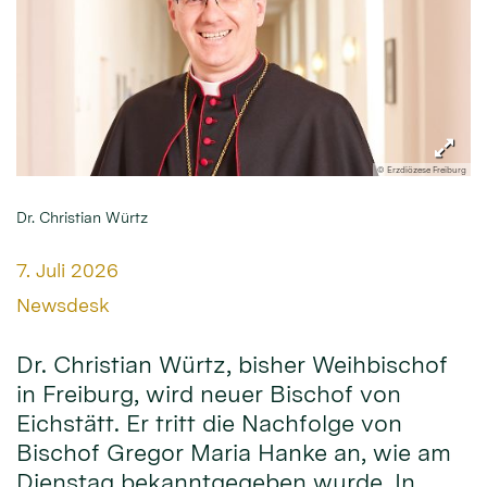
© Erzdiözese Freiburg
Dr. Christian Würtz
Datum:
7. Juli 2026
Von:
Newsdesk
Dr. Christian Würtz, bisher Weihbischof
in Freiburg, wird neuer Bischof von
Eichstätt. Er tritt die Nachfolge von
Bischof Gregor Maria Hanke an, wie am
Dienstag bekanntgegeben wurde. In