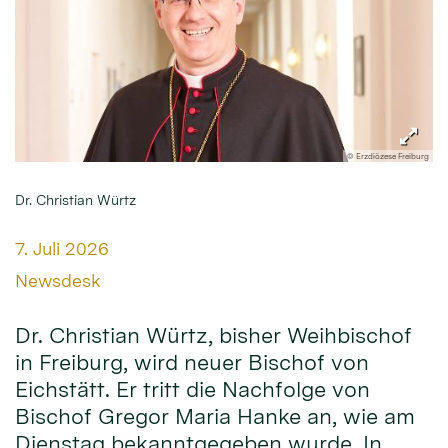
© Erzdiözese Freiburg
Dr. Christian Würtz
Datum:
7. Juli 2026
Von:
Newsdesk
Dr. Christian Würtz, bisher Weihbischof
in Freiburg, wird neuer Bischof von
Eichstätt. Er tritt die Nachfolge von
Bischof Gregor Maria Hanke an, wie am
Dienstag bekanntgegeben wurde. In