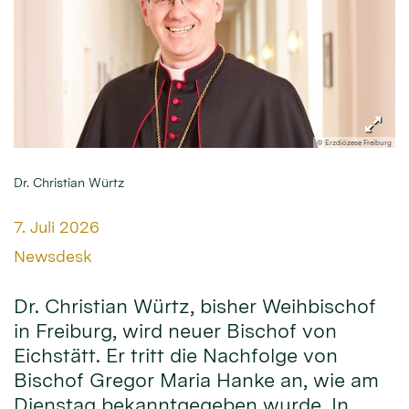
© Erzdiözese Freiburg
Dr. Christian Würtz
Datum:
7. Juli 2026
Von:
Newsdesk
Dr. Christian Würtz, bisher Weihbischof
in Freiburg, wird neuer Bischof von
Eichstätt. Er tritt die Nachfolge von
Bischof Gregor Maria Hanke an, wie am
Dienstag bekanntgegeben wurde. In