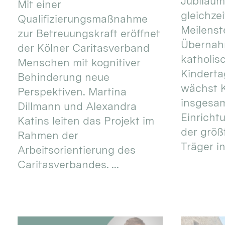
Jubiläum
Mit einer
gleichze
Qualifizierungsmaßnahme
Meilenste
zur Betreuungskraft eröffnet
Übernahm
der Kölner Caritasverband
katholis
Menschen mit kognitiver
Kinderta
Behinderung neue
wächst K
Perspektiven. Martina
insgesa
Dillmann und Alexandra
Einricht
Katins leiten das Projekt im
der größ
Rahmen der
Träger in
Arbeitsorientierung des
Caritasverbandes. ...