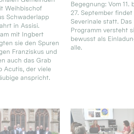
Begegnung: Vom 11. 
t Weihbischof
27. September findet 
us Schwaderlapp
Severinale statt. Das
ahrt in Assisi.
Programm versteht s
am mit Ingbert
bewusst als Einladun
gten sie den Spuren
alle.
igen Franziskus und
en auch das Grab
 Acutis, der viele
äubige anspricht.