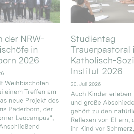
en der NRW-
Studientag
schöfe in
Trauerpastoral 
born 2026
Katholisch-Sozi
Institut 2026
26
f Weihbischöfen
20. Juli 2026
i einem Treffen am
Auch Kinder erleben 
das neue Projekt des
und große Abschiede
ms Paderborn, der
gehört zu den natürl
orner Leocampus“,
Reflexen von Eltern, 
 Anschließend
ihr Kind vor Schmerz,