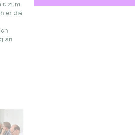
bis zum
hier die
ich
g an