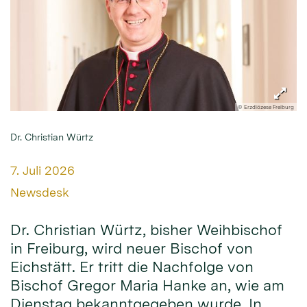
© Erzdiözese Freiburg
Dr. Christian Würtz
Datum:
7. Juli 2026
Von:
Newsdesk
Dr. Christian Würtz, bisher Weihbischof
in Freiburg, wird neuer Bischof von
Eichstätt. Er tritt die Nachfolge von
Bischof Gregor Maria Hanke an, wie am
Dienstag bekanntgegeben wurde. In