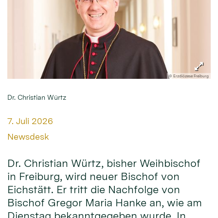
© Erzdiözese Freiburg
Dr. Christian Würtz
Datum:
7. Juli 2026
Von:
Newsdesk
Dr. Christian Würtz, bisher Weihbischof
in Freiburg, wird neuer Bischof von
Eichstätt. Er tritt die Nachfolge von
Bischof Gregor Maria Hanke an, wie am
Dienstag bekanntgegeben wurde. In